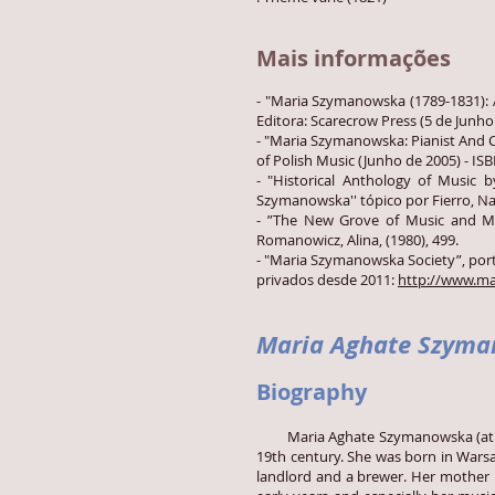
Mais informações
- "Maria Szymanowska (1789-1831): A 
Editora: Scarecrow Press (5 de Junho
- "Maria Szymanowska: Pianist And Co
of Polish Music (Junho de 2005) - IS
- "Historical Anthology of Music b
Szymanowska'' tópico por Fierro, Nan
- ”The New Grove of Music and Mu
Romanowicz, Alina, (1980), 499.
- "Maria Szymanowska Society”, port
privados desde 2011:
http://www.ma
Maria Aghate Szyman
Biography
Maria Aghate Szymanowska (at birth
19th century. She was born in Warsa
landlord and a brewer. Her mother 