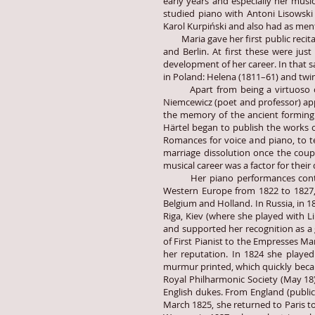
early years and especially her musi
studied piano with Antoni Lisowski
Karol Kurpiński and also had as men
Maria gave her first public recitals
and Berlin. At first these were just
development of her career. In that 
in Poland: Helena (1811–61) and twi
Apart from being a virtuoso conce
Niemcewicz (poet and professor) appea
the memory of the ancient forming 
Härtel began to publish the works 
Romances for voice and piano, to te
marriage dissolution once the coup
musical career was a factor for thei
Her piano performances continued
Western Europe from 1822 to 1827, 
Belgium and Holland. In Russia, in 
Riga, Kiev (where she played with L
and supported her recognition as a 
of First Pianist to the Empresses M
her reputation. In 1824 she played 
murmur printed, which quickly becam
Royal Philharmonic Society (May 18)
English dukes. From England (public
March 1825, she returned to Paris t