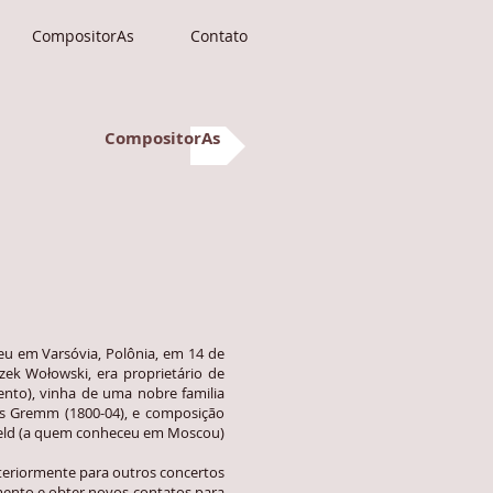
CompositorAs
Contato
CompositorAs
 em Varsóvia, Polônia, em 14 de
zek Wołowski, era proprietário de
nto), vinha de uma nobre familia
zs Gremm (1800-04), e composição
Field (a quem conheceu em Moscou)
steriormente para outros concertos
mento e obter novos contatos para