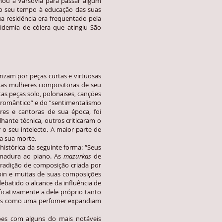
nou a Varsóvia para passar algum
 o seu tempo à educação das suas
sua residência era frequentado pela
pidemia de cólera que atingiu São
zam por peças curtas e virtuosas
tas mulheres compositoras de seu
s peças solo, polonaises, canções
-romântico” e do “sentimentalismo
es e cantoras de sua época, foi
hante técnica, outros criticaram o
 seu intelecto. A maior parte de
 a sua morte.
stórica da seguinte forma: “Seus
madura ao piano. As
mazurkas
de
radição de composição criada por
opin e muitas de suas composições
batido o alcance da influência de
icativamente a dele próprio tanto
dades como uma perfomer expandiam
es com alguns do mais notáveis