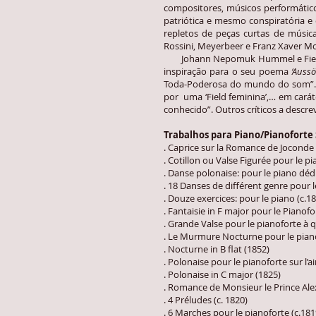
compositores, músicos performático
patriótica e mesmo conspiratória e
repletos de peças curtas de música
Rossini, Meyerbeer e Franz Xaver Moz
Johann Nepomuk Hummel e Field ded
inspiração para o seu poema
‘Auss
Toda-Poderosa do mundo do som”. 
por uma ‘Field feminina’,… em car
conhecido”. Outros críticos a des
Trabalhos para Piano/Pianoforte 
. Caprice sur la Romance de Joconde (
. Cotillon ou Valse Figurée pour le p
. Danse polonaise: pour le piano dédi
. 18 Danses de différent genre pour l
. Douze exercices: pour le piano (c.1
. Fantaisie in F major pour le Pianofo
. Grande Valse pour le pianoforte à 
. Le Murmure Nocturne pour le piano 
. Nocturne in B flat (1852)
. Polonaise pour le pianoforte sur l’
. Polonaise in C major (1825)
. Romance de Monsieur le Prince Alex
. 4 Préludes (c. 1820)
. 6 Marches pour le pianoforte (c.181