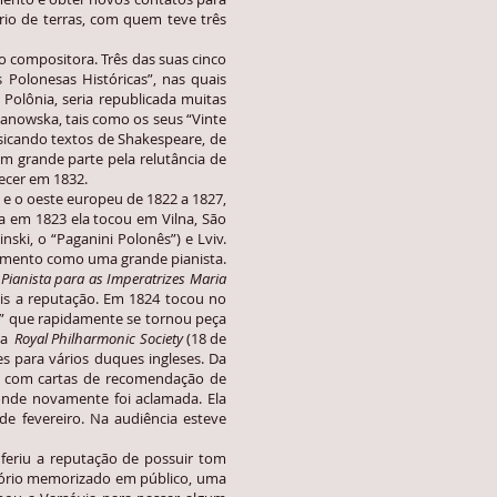
io de terras, com quem teve três
compositora. Três das suas cinco
Polonesas Históricas”, nas quais
Polônia, seria republicada muitas
anowska, tais como os seus “Vinte
sicando textos de Shakespeare, de
m grande parte pela relutância de
lecer em 1832.
 o oeste europeu de 1822 a 1827,
ia em 1823 ela tocou em Vilna, São
ski, o “Paganini Polonês”) e Lviv.
imento como uma grande pianista.
 Pianista para as Imperatrizes Maria
ais a reputação. Em 1824 tocou no
io” que rapidamente se tornou peça
 na
Royal Philharmonic Society
(18 de
 para vários duques ingleses. Da
lia com cartas de recomendação de
onde novamente foi aclamada. Ela
e fevereiro. Na audiência esteve
eriu a reputação de possuir tom
ertório memorizado em público, uma