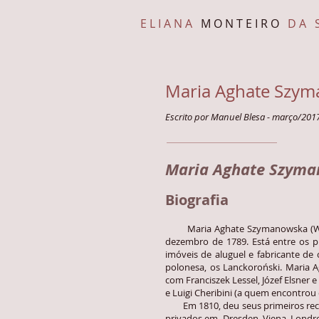
E L I A N A
M O N T E I R O
D A S 
Maria Aghate Szy
Escrito por Manuel Blesa - março/201
Maria Aghate Szyman
Biografia
Maria Aghate Szymanowska (Wolows
dezembro de 1789. Está entre os pr
imóveis de aluguel e fabricante d
polonesa, os Lanckoroński. Maria 
com Franciszek Lessel, Józef Elsne
e Luigi Cheribini (a quem encontrou 
Em 1810, deu seus primeiros recitai
privados em Dresden, Viena, Londre