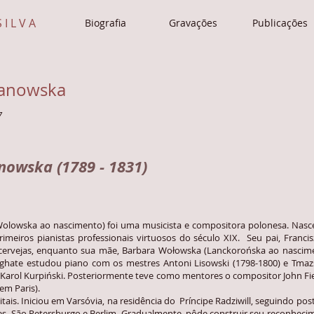
I L V A
Biografia
Gravações
Publicações
manowska
7
owska (1789 - 1831)
ka ao nascimento) foi uma musicista e compositora polonesa. Nasceu
imeiros pianistas professionais virtuosos do século XIX. Seu pai, Francis
e cervejas, enquanto sua mãe, Barbara Wołowska (Lanckorońska ao nascime
Aghate estudou piano com os mestres Antoni Lisowski (1798-1800) e Tma
r e Karol Kurpiński. Posteriormente teve como mentores o compositor John 
em Paris).
s. Iniciou em Varsóvia, na residência do Príncipe Radziwill, seguindo po
s, São Petersburgo e Berlim. Gradualmente, pôde construir seu reconheci