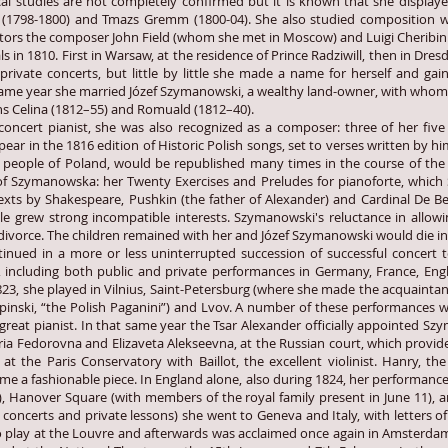
cal studies are not completely confirmed but it is known that she display
 (1798-1800) and Tmazs Gremm (1800-04). She also studied composition with
tors the composer John Field (whom she met in Moscow) and Luigi Cheribini
 in 1810. First in Warsaw, at the residence of Prince Radziwill, then in Dre
 private concerts, but little by little she made a name for herself and ga
same year she married Józef Szymanowski, a wealthy land-owner, with whom s
ns Celina (1812–55) and Romuald (1812–40).
rt pianist, she was also recognized as a composer: three of her five
r in the 1816 edition of Historic Polish songs, set to verses written by him
people of Poland, would be republished many times in the course of the 1
of Szymanowska: her Twenty Exercises and Preludes for pianoforte, which S
xts by Shakespeare, Pushkin (the father of Alexander) and Cardinal De Ber
le grew strong incompatible interests. Szymanowski's reluctance in allowi
r divorce. The children remained with her and Józef Szymanowski would die in
 in a more or less uninterrupted succession of successful concert to
including both public and private performances in Germany, France, Englan
1823, she played in Vilnius, Saint-Petersburg (where she made the acquaint
ipinski, “the Polish Paganini”) and Lvov. A number of these performances we
great pianist. In that same year the Tsar Alexander officially appointed S
aria Fedorovna and Elizaveta Alekseevna, at the Russian court, which provid
at the Paris Conservatory with Baillot, the excellent violinist. Hanry, t
e a fashionable piece. In England alone, also during 1824, her performance
, Hanover Square (with members of the royal family present in June 11), 
 concerts and private lessons) she went to Geneva and Italy, with letters 
o play at the Louvre and afterwards was acclaimed once again in Amsterda