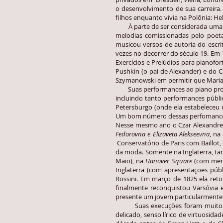
o desenvolvimento de sua carreira
filhos enquanto vivia na Polônia: H
À parte de ser considerada uma vi
melodias comissionadas pelo poeta
musicou versos de autoria do escri
vezes no decorrer do século 19. Em 
Exercícios e Prelúdios para pianof
Pushkin (o pai de Alexander) e do 
Szymanowski em permitir que Maria p
Suas performances ao piano prosse
incluindo tanto performances públic
Petersburgo (onde ela estabeleceu r
Um bom número dessas perfomances 
Nesse mesmo ano o Czar Alexandre
Fedorovna e Elizaveta Alekseevna
, na
Conservatório de Paris com Baillot,
da moda. Somente na Inglaterra, t
Maio), na
Hanover Square
(com memb
Inglaterra (com apresentações públ
Rossini. Em março de 1825 ela ret
finalmente reconquistou Varsóvia 
presente um jovem particularmente 
Suas execuções foram muito bem r
delicado, senso lírico de virtuosid