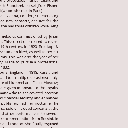
ed a precocious musical talent and
 Franciszek Lessel, Józef Elsner,
 (whom she met in Paris).
sden, Vienna, London, St Petersburg
ined new contacts, decisive for the
he had three children while living
 melodies commissioned by Julian
. This collection, created to revive
9th century. In 1820, Breitkopf &
chumann liked, as well as her Six
nis. This was also the year of her
ng Maria to pursue a professional
 1832.
urs: England in 1818, Russia and
d (on multiple occasions), Italy,
ance of Hummel and Field), Moscow,
re given in private to the royalty
zymanowska to the coveted position
ed financial security and enhanced
he publisher, had her nocturne The
 schedule included concerts at the
and other performances for several
of recommendation from Rossini. In
m and London. She finally regained