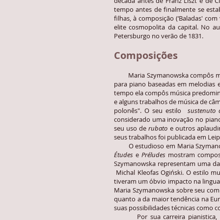
década antes de Franz Liszt e de 
tempo antes de finalmente se esta
filhas, à composição (‘Baladas' com 
elite cosmopolita da capital. No a
Petersburgo no verão de 1831.
Composições
Maria Szymanowska compôs mais de
para piano baseadas em melodias e
tempo ela compôs música predominan
e alguns trabalhos de música de câ
polonês". O seu estilo
sustenuto 
considerado uma inovação no pianofo
seu uso de
rubato
e outros aplaudi
seus trabalhos foi publicada em Leip
O estudioso em Maria Szymanowska,
Études
e
Préludes
mostram composi
Szymanowska representam uma das p
Michal Kleofas Ogiński. O estilo m
tiveram um óbvio impacto na lingua
Maria Szymanowska sobre seu compat
quanto a da maior tendência na Eur
suas possibilidades técnicas como 
Por sua carreira pianistica, M