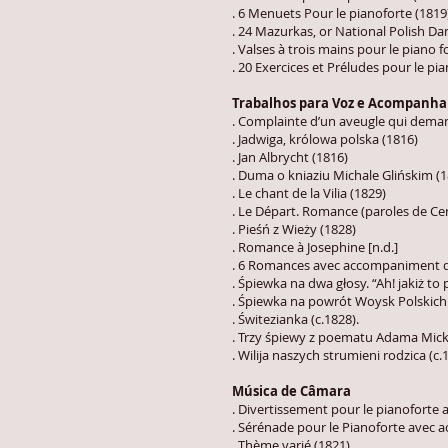
. 6 Menuets Pour le pianoforte (1819
. 24 Mazurkas, or National Polish Da
. Valses à trois mains pour le piano f
. 20 Exercices et Préludes pour le pi
Trabalhos para Voz e Acompanh
. Complainte d’un aveugle qui demand
. Jadwiga, królowa polska (1816)
. Jan Albrycht (1816)
. Duma o kniaziu Michale Glińskim (1
. Le chant de la Vilia (1829)
. Le Départ. Romance (paroles de Ce
. Pieśń z Wieży (1828)
. Romance à Josephine [n.d.]
. 6 Romances avec accompaniment de
. Śpiewka na dwa głosy. “Ah! jakiż to
. Śpiewka na powrót Woysk Polskich.
. Świtezianka (c.1828).
. Trzy śpiewy z poematu Adama Mick
. Wilija naszych strumieni rodzica (c.
Música de Câmara
. Divertissement pour le pianofort
. Sérénade pour le Pianoforte avec 
. Thème varié (1821)