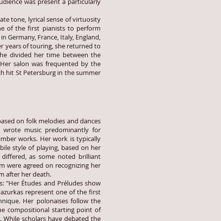
dience was present a particularly
e tone, lyrical sense of virtuosity
 of the first pianists to perform
in Germany, France, Italy, England,
r years of touring, she returned to
she divided her time between the
. Her salon was frequented by the
ich hit St Petersburg in the summer
sed on folk melodies and dances
e wrote music predominantly for
mber works. Her work is typically
bile style of playing, based on her
differed, as some noted brilliant
hem were agreed on recognizing her
m after her death.
s: "Her Études and Préludes show
zurkas represent one of the first
hnique. Her polonaises follow the
he compositional starting point of
 While scholars have debated the