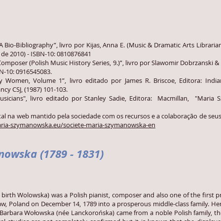
Bio-Bibliography”, livro por Kijas, Anna E. (Music & Dramatic Arts Librarian
 de 2010) - ISBN-10: 0810876841
mposer (Polish Music History Series, 9.)”, livro por Slawomir Dobrzanski &
BN-10: 0916545083.
y Women, Volume 1”, livro editado por James R. Briscoe, Editora: India
cy CSJ, (1987) 101-103.
sicians", livro editado por Stanley Sadie, Editora: Macmillan, "Mari
al na web mantido pela sociedade com os recursos e a colaboração de seus p
ria-szymanowska.eu/societe-maria-szymanowska-en
owska (1789 - 1831)
 Wolowska) was a Polish pianist, composer and also one of the first prof
w, Poland on December 14, 1789 into a prosperous middle-class family. He
Barbara Wołowska (née Lanckorońska) came from a noble Polish family, the