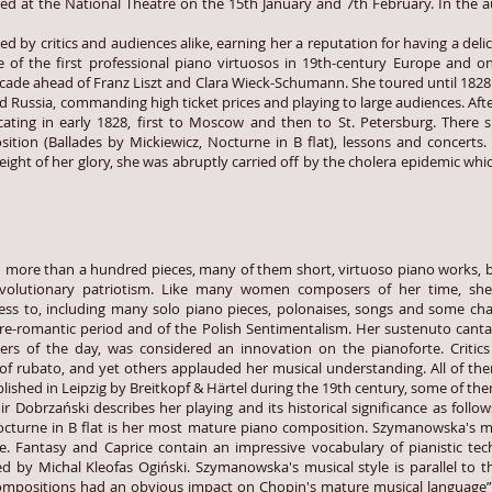
d at the National Theatre on the 15th January and 7th February. In the au
y critics and audiences alike, earning her a reputation for having a delicat
of the first professional piano virtuosos in 19th-century Europe and one
cade ahead of Franz Liszt and Clara Wieck-Schumann. She toured until 1828 
d Russia, commanding high ticket prices and playing to large audiences. Afte
ating in early 1828, first to Moscow and then to St. Petersburg. There 
ition (Ballades by Mickiewicz, Nocturne in B flat), lessons and concerts
 height of her glory, she was abruptly carried off by the cholera epidemic wh
than a hundred pieces, many of them short, virtuoso piano works, ba
evolutionary patriotism. Like many women composers of her time, sh
ss to, including many solo piano pieces, polonaises, songs and some cha
he pre-romantic period and of the Polish Sentimentalism. Her sustenuto canta
rs of the day, was considered an innovation on the pianoforte. Critics 
e of rubato, and yet others applauded her musical understanding. All of t
blished in Leipzig by Breitkopf & Härtel during the 19th century, some of the
zański describes her playing and its historical significance as follow
octurne in B flat is her most mature piano composition. Szymanowska's ma
ce. Fantasy and Caprice contain an impressive vocabulary of pianistic tec
ted by Michal Kleofas Ogiński. Szymanowska's musical style is parallel to t
ompositions had an obvious impact on Chopin's mature musical language”.