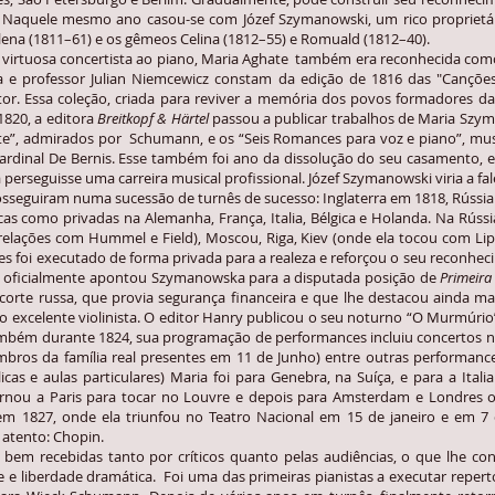
. Naquele mesmo ano casou-se com Józef Szymanowski, um rico proprietár
elena (1811–61) e os gêmeos Celina (1812–55) e Romuald (1812–40).
rtuosa concertista ao piano, Maria Aghate também era reconhecida como 
 e professor Julian Niemcewicz constam da edição de 1816 das "Canções 
tor. Essa coleção, criada para reviver a memória dos povos formadores da 
1820, a editora
Breitkopf & Härtel
passou a publicar trabalhos de Maria Szym
orte”, admirados por Schumann, e os “Seis Romances para voz e piano”, mu
Cardinal De Bernis. Esse também foi ano da dissolução do seu casamento, e
erseguisse uma carreira musical profissional. Józef Szymanowski viria a fa
guiram numa sucessão de turnês de sucesso: Inglaterra em 1818, Rússia e
as como privadas na Alemanha, França, Italia, Bélgica e Holanda. Na Rúss
elações com Hummel e Field), Moscou, Riga, Kiev (onde ela tocou com Lipin
foi executado de forma privada para a realeza e reforçou o seu reconhec
 oficialmente apontou Szymanowska para a disputada posição de
Primeira
 corte russa, que provia segurança financeira e que lhe destacou ainda m
 o excelente violinista. O editor Hanry publicou o seu noturno “O Murmúr
ambém durante 1824, sua programação de performances incluiu concertos
ros da família real presentes em 11 de Junho) entre outras performances
icas e aulas particulares) Maria foi para Genebra, na Suíça, e para a Ita
ornou a Paris para tocar no Louvre e depois para Amsterdam e Londres 
em 1827, onde ela triunfou no Teatro Nacional em 15 de janeiro e em 7 d
atento: Chopin.
ecebidas tanto por críticos quanto pelas audiências, o que lhe conf
ade e liberdade dramática. Foi uma das primeiras pianistas a executar rep