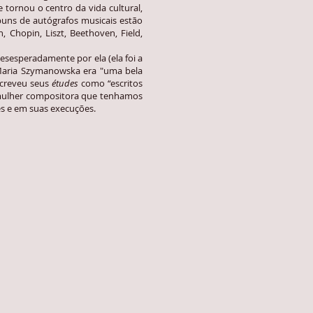
tornou o centro da vida cultural,
buns de autógrafos musicais estão
 Chopin, Liszt, Beethoven, Field,
esperadamente por ela (ela foi a
 Maria Szymanowska era "uma bela
creveu seus
études
como “escritos
 mulher compositora que tenhamos
s e em suas execuções.