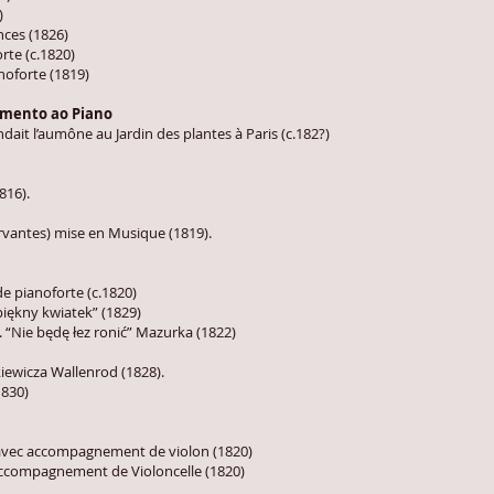
)
nces (1826)
orte (c.1820)
anoforte (1819)
amento ao Piano
ait l’aumône au Jardin des plantes à Paris (c.182?)
816).
rvantes) mise en Musique (1819).
 pianoforte (c.1820)
 piękny kwiatek” (1829)
 “Nie będę łez ronić” Mazurka (1822)
iewicza Wallenrod (1828).
1830)
e avec accompagnement de violon (1820)
accompagnement de Violoncelle (1820)