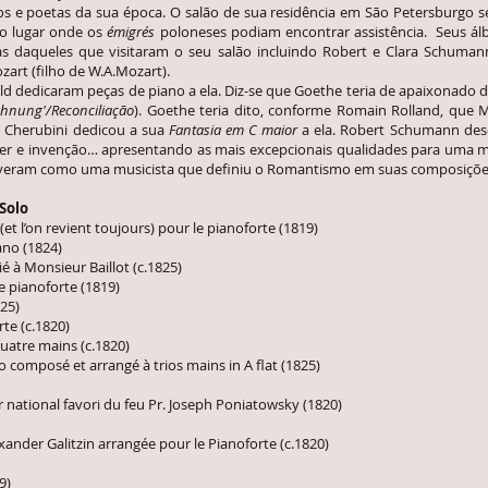
s e poetas da sua época. O salão de sua residência em São Petersburgo se 
 o lugar onde os
émigrés
poloneses podiam encontrar assistência. Seus ál
s daqueles que visitaram o seu salão incluindo Robert e Clara Schumann,
art (filho de W.A.Mozart).
icaram peças de piano a ela. Diz-se que Goethe teria de apaixonado des
öhnung'/Reconciliação
). Goethe teria dito, conforme Romain Rolland, que
Cherubini dedicou a sua
Fantasia em C maior
a ela. Robert Schumann des
áter e invenção… apresentando as mais excepcionais qualidades para uma
creveram como uma musicista que definiu o Romantismo em suas composiçõe
Solo
et l’on revient toujours) pour le pianoforte (1819)
iano (1824)
é à Monsieur Baillot (c.1825)
e pianoforte (1819)
825)
rte (c.1820)
quatre mains (c.1820)
composé et arrangé à trios mains in A flat (1825)
air national favori du feu Pr. Joseph Poniatowsky (1820)
ander Galitzin arrangée pour le Pianoforte (c.1820)
9)