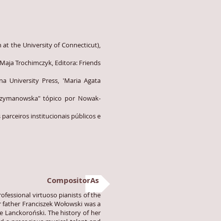
 at the University of Connecticut),
 Maja Trochimczyk, Editora: Friends
na University Press, 'Maria Agata
a Szymanowska" tópico por Nowak-
arceiros institucionais públicos e
CompositorAs
essional virtuoso pianists of the
r father Franciszek Wołowski was a
 Lanckoroński. The history of her