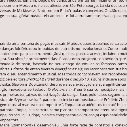
Clara Wieck-Schumann. Depois de vários anos em turnês, finalmente retor
belecer em Moscou e, na sequência, em São Petersburgo. Lá ela dedicou
versos de Mickiewicz, 'Noturno em B flat’), aulas e concertos. O salão da 
uge da sua glória musical ela adoeceu e foi abruptamente levada pela e
 uma centena de peças musicais. Muitos desses trabalhos se caracteri
 danças folclóricas ou imbuídas de patriotismo revolucionário. Como mui
temente para a instrumentação à qual ela possuía acesso, incluindo muita
mara. Sua obra é normalmente classificada como integrante do período “pré
cantabile
de tocar, baseado no seu desejo de emular os famosos cantor
rte. Críticos de então tiveram divergências: alguns reconheceram sua bril
ram o seu entendimento musical. Mas todos concordavam em reconhecer o
zig pela editora
Breitkopf & Härtel
durante o século 19, alguns inclusive após
 Sławomir Dobrzański, descreve a sua execução e a sua significância hi
ção inovadora ao teclado. O
Nocturne in B flat
é sua composição mais 
rimeiras tentativas de estilização da dança. Suas polonaises seguem a t
usical de Szymanowska é paralelo ao início compositional de Frédéric Ch
gem musical madura do compositor”. Enquanto acadêmicos tem até hoje de
riota Chopin, sua carreira como pianista e compositora prenuncia signif
opa, no século 19, do(a) pianista-compositor(a) virtuoso(a) cujas habili
compositora.
aria Szymanowska desenvolveu uma forte rede de contatos e conexõ