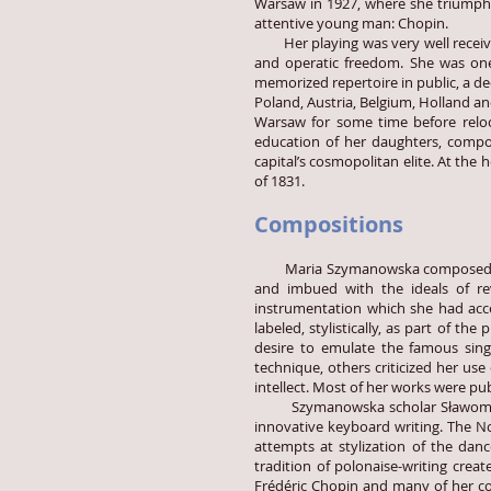
Warsaw in 1927, where she triumphe
attentive young man: Chopin.
Her playing was very well received b
and operatic freedom. She was one 
memorized repertoire in public, a de
Poland, Austria, Belgium, Holland an
Warsaw for some time before reloc
education of her daughters, compos
capital’s cosmopolitan elite. At the
of 1831.
Compositions
Maria Szymanowska composed more 
and imbued with the ideals of r
instrumentation which she had acce
labeled, stylistically, as part of t
desire to emulate the famous singe
technique, others criticized her us
intellect. Most of her works were pu
Szymanowska scholar Sławomir Dobr
innovative keyboard writing. The N
attempts at stylization of the dan
tradition of polonaise-writing crea
Frédéric Chopin and many of her c