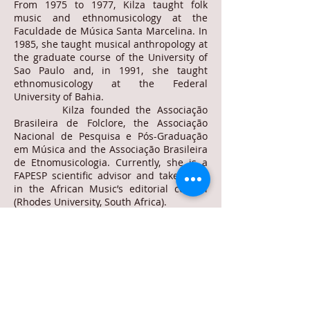
From 1975 to 1977, Kilza taught folk
music and ethnomusicology at the
Faculdade de Música Santa Marcelina. In
1985, she taught musical anthropology at
the graduate course of the University of
Sao Paulo and, in 1991, she taught
ethnomusicology at the Federal
University of Bahia.
Kilza founded the Associação
Brasileira de Folclore, the Associação
Nacional de Pesquisa e Pós-Graduação
em Música and the Associação Brasileira
de Etnomusicologia. Currently, she is a
FAPESP scientific advisor and takes part
in the African Music’s editorial council
(Rhodes University, South Africa).
Compositions
Kilza has developed a free and
individual music style, with particular
interest for vocal pieces. She has
composed over 70 pieces that include