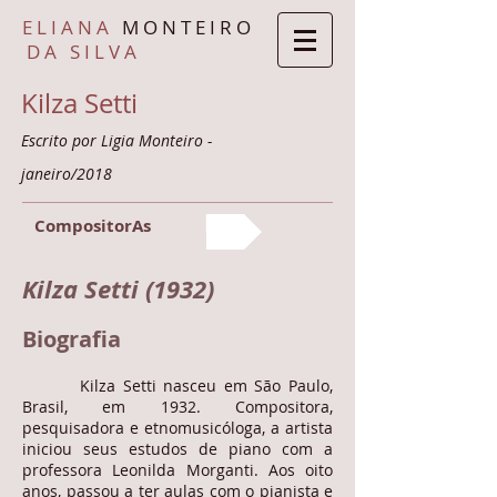
E L I A N A
M O N T E I R O
D A S I L V A
Kilza Setti
Escrito por Ligia Monteiro -
janeiro/2018
CompositorAs
Kilza Setti (1932)
Biografia
Kilza Setti nasceu em São Paulo,
Brasil, em 1932. Compositora,
pesquisadora e etnomusicóloga, a artista
iniciou seus estudos de piano com a
professora Leonilda Morganti. Aos oito
anos, passou a ter aulas com o pianista e