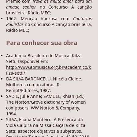
Prêmio com
Trova de muito amor para um
amado senhor
no Concurso A canção
brasileira, Rádio MEC;
1962: Menção honrosa com
Cantorias
Paulistas
no Concurso A canção brasileira,
Rádio MEC;
Para conhecer sua obra
Academia Brasileira de Música: Kilza
Setti. Disponível em:
http://www.abmusica.org.br/academico/k
ilza-setti/
DA SILVA BARONCELLI, Nilcéia Cleide.
Mulheres compositoras. R.
Kempf/Editores, 1987.
SADIE, Julie Anne; SAMUEL, Rhian (Ed.).
The Norton/Grove dictionary of women
composers. WW Norton & Company,
1994.
SILVA, Eliana Monteiro. A Presença da
Viola Caipira na Missa Caiçara de Kilza
Setti: aspectos objetivos e subjetivos.
Revista da Tulha, v. 2, n. 1, p. 42-59, 2016.